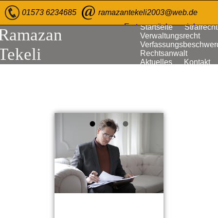
01573 6234685
ramazantekeli2003@web.de
Erstgespräch vereinbaren
Startseite
Strafrecht
Ramazan
Verwaltungsrecht
Verfassungsbeschwer
Tekeli
Rechtsanwalt
Aktuelles
Kontakt
•
•
•